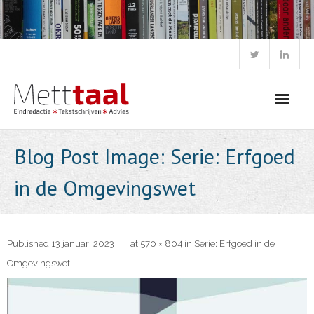
Skip
to
content
Blog Post Image: Serie: Erfgoed
in de Omgevingswet
Published
13 januari 2023
at
570 × 804
in
Serie: Erfgoed in de
Omgevingswet