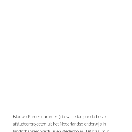
Blauwe Kamer nummer 3 bevat ieder jaar de beste
afstudeerprojecten uit het Nederlandse onderwijs in
landschapsarchitectuur en stedenbouw. Dit was ‘mijn’