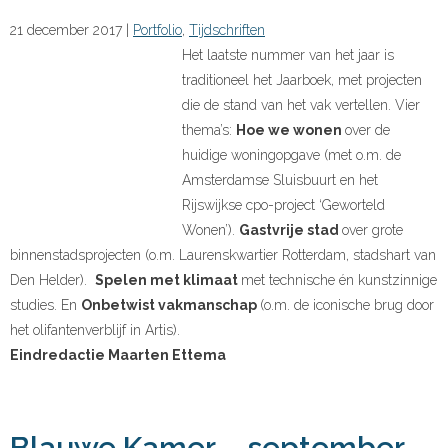
21 december 2017
|
Portfolio
,
Tijdschriften
Het laatste nummer van het jaar is
traditioneel het Jaarboek, met projecten
die de stand van het vak vertellen. Vier
thema’s:
Hoe we wonen
over de
huidige woningopgave (met o.m. de
Amsterdamse Sluisbuurt en het
Rijswijkse cpo-project ‘Geworteld
Wonen’).
Gastvrije stad
over grote
binnenstadsprojecten (o.m. Laurenskwartier Rotterdam, stadshart van
Den Helder).
Spelen met klimaat
met technische én kunstzinnige
studies. En
Onbetwist vakmanschap
(o.m. de iconische brug door
het olifantenverblijf in Artis).
Eindredactie Maarten Ettema