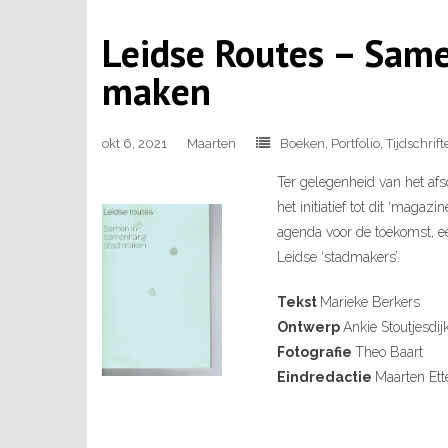
Leidse Routes – Sam
maken
okt 6, 2021
Maarten
Boeken
,
Portfolio
,
Tijdschrift
Ter gelegenheid van het af
het initiatief tot dit ‘magaz
agenda voor de toekomst, e
Leidse ‘stadmakers’.
Tekst
Marieke Berkers
Ontwerp
Ankie Stoutjesdij
Fotografie
Theo Baart
Eindredactie
Maarten Et