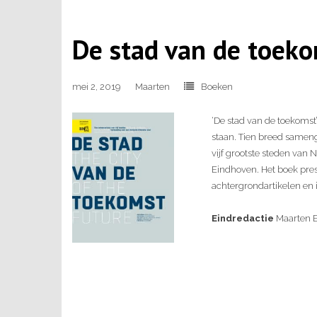
De stad van de toek
mei 2, 2019
Maarten
Boeken
‘De stad van de toekomst
staan. Tien breed samen
vijf grootste steden va
Eindhoven. Het boek pre
achtergrondartikelen en 
Eindredactie
Maarten 