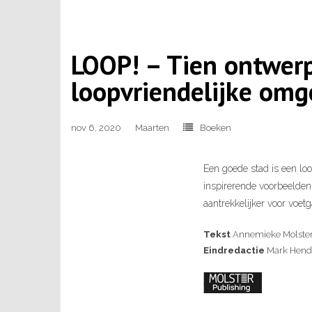
LOOP! – Tien ontwerp
loopvriendelijke omg
nov 6, 2020
Maarten
Boeken
Een goede stad is een loo
inspirerende voorbeelden
aantrekkelijker voor voe
Tekst
Annemieke Molster
Eindredactie
Mark Hendr