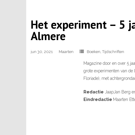
Het experiment – 5 j
Almere
jun 30, 2021
Maarten
Boeken
,
Tijdschriften
Magazine door en over 5 ja
grote experimenten van de 
Floriade), met achtergrondar
Redactie
JaapJan Berg en
Eindredactie
Maarten Et