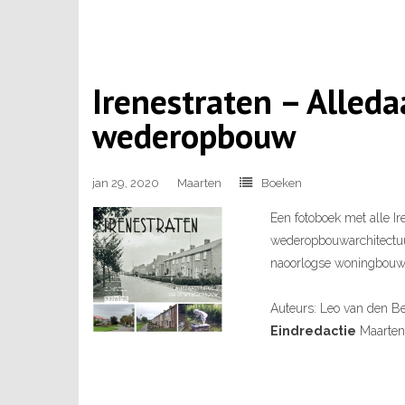
Irenestraten – Alled
wederopbouw
jan 29, 2020
Maarten
Boeken
Een fotoboek met alle Ire
wederopbouwarchitectuur
naoorlogse woningbouwg
Auteurs: Leo van den Be
Eindredactie
Maarten