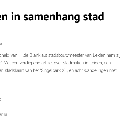
en in samenhang stad
en
scheid van Hilde Blank als stadsbouwmeester van Leiden nam zij
ine’. Met een verdiepend artikel over stadmaken in Leiden, een
en stadskaart van het ‘Singelpark XL, en acht wandelingen met
k
tema