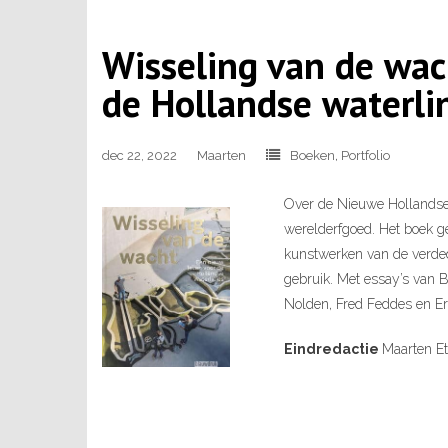
Wisseling van de wac
de Hollandse waterli
dec 22, 2022
Maarten
Boeken
,
Portfolio
Over de Nieuwe Hollandse
werelderfgoed. Het boek ge
kunstwerken van de verded
gebruik. Met essay’s van 
Nolden, Fred Feddes en Eri
Eindredactie
Maarten E