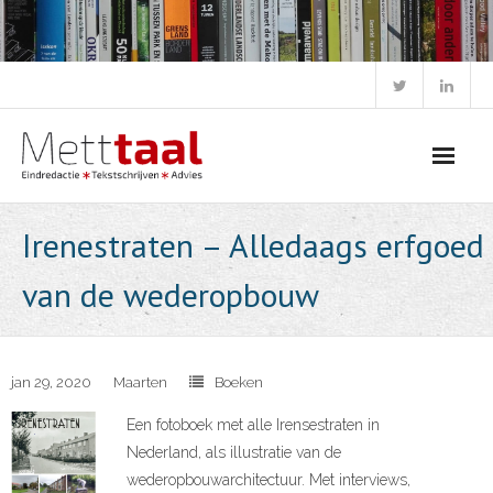
Skip
to
content
Irenestraten – Alledaags erfgoed
van de wederopbouw
jan 29, 2020
Maarten
Boeken
Een fotoboek met alle Irensestraten in
Nederland, als illustratie van de
wederopbouwarchitectuur. Met interviews,