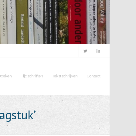
Boeken
Tijdschriften
Tekstschrijven
Contact
aagstuk’