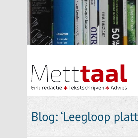
Skip
to
content
Blog: ‘Leegloop plat