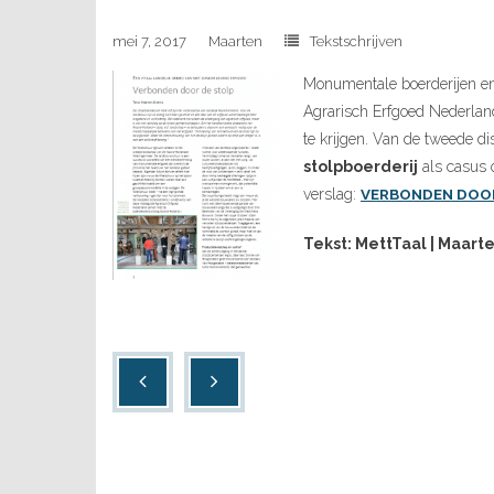
mei 7, 2017
Maarten
Tekstschrijven
Monumentale boerderijen en 
Agrarisch Erfgoed Nederla
te krijgen. Van de tweede d
stolpboerderij
als casus o
verslag:
VERBONDEN DOO
Tekst: MettTaal | Maart